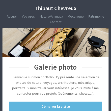
Thibaut Chevreux
Accueil
Voyages
Nature/Animaux
Mécanique
Patrimoine
Contact
Galerie photo
Bienvenue sur mon portfolio. J'y présente une sélection de
photos de nature, voyages, architecture, mécanique,
portraits.
Si mon travail vous intéresse, je vous invite à me
contacter pour vos projets (événements, shows,...).
Démarrer la visite